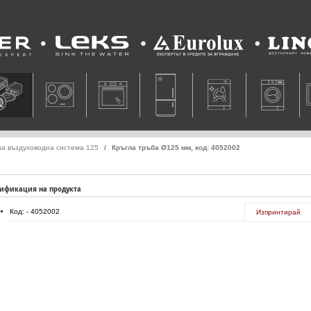
Leks
Eurolux
Lino
а въздуховодна система 125
Кръгла тръба Ø125 мм, код: 4052002
ификация на продукта
Код: - 4052002
Изпринтирай