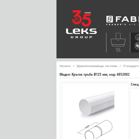
Faber
Начало
Шумопонижаващи системи
Стандартн
Модел:
Кръгла тръба Ø125 мм, код: 4052002
Спец