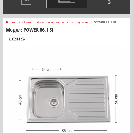
Начало
Мивки
Иноксови мивки - корито с отцедник
POWER 86.1 SI
Модел:
POWER 86.1 SI