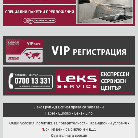
Лекс Груп АД Всички права са запазени
Faber
•
Eurolux
•
Leks
•
Lino
Общи условия, политика за поверителност
•
Гаранционни условия
•
*
Всички цени са с включен ДДС
Към пълната версия