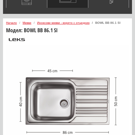
Начало
Мивки
Иноксови мивки - корито с отцедник
BOWL BB 86.1 SI
Модел:
BOWL BB 86.1 SI