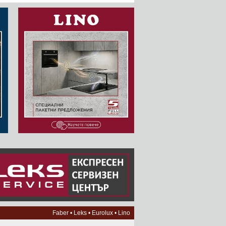
Faber
•
Leks
•
Eurolux
•
Lino