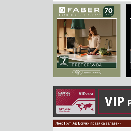
Лекс Груп АД Всички права са запазени