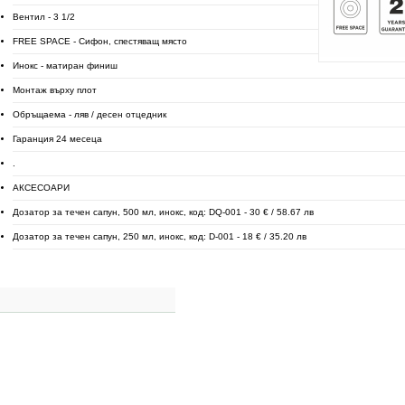
Вентил - 3 1/2
FREE SPACE - Сифон, спестяващ място
Инокс - матиран финиш
Монтаж върху плот
Обръщаема - ляв / десен отцедник
Гаранция 24 месеца
.
АКСЕСОАРИ
Дозатор за течен сапун, 500 мл, инокс, код: DQ-001 - 30 € / 58.67 лв
Дозатор за течен сапун, 250 мл, инокс, код: D-001 - 18 € / 35.20 лв