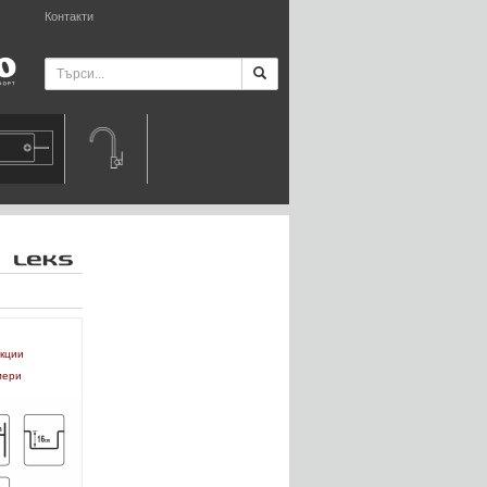
Контакти
укции
мери