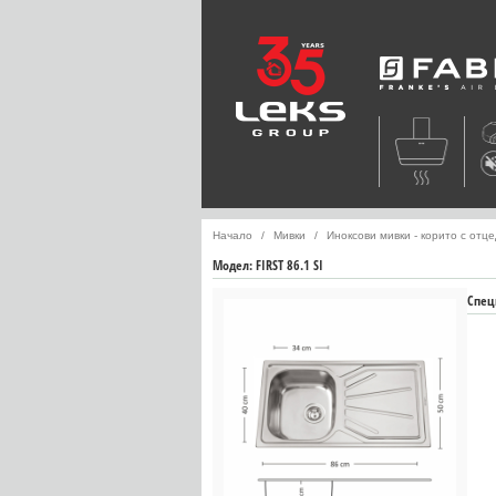
Faber
Начало
Мивки
Иноксови мивки - корито с отц
Модел:
FIRST 86.1 SI
Спец