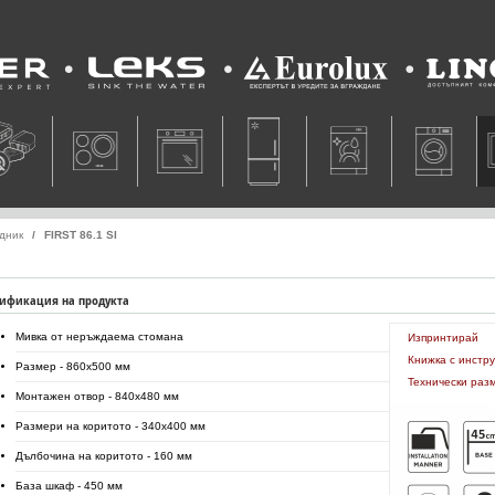
Leks
Eurolux
Lino
едник
FIRST 86.1 SI
ификация на продукта
Мивка от неръждаема стомана
Изпринтирай
Книжка с инстр
Размер - 860x500 мм
Технически раз
Монтажен отвор - 840x480 мм
Размери на коритото - 340x400 мм
Дълбочина на коритото - 160 мм
База шкаф - 450 мм