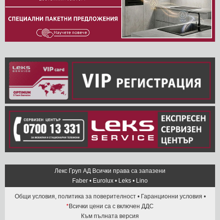
Лекс Груп АД Всички права са запазени
Faber
•
Eurolux
•
Leks
•
Lino
Общи условия, политика за поверителност
•
Гаранционни условия
•
*
Всички цени са с включен ДДС
Към пълната версия