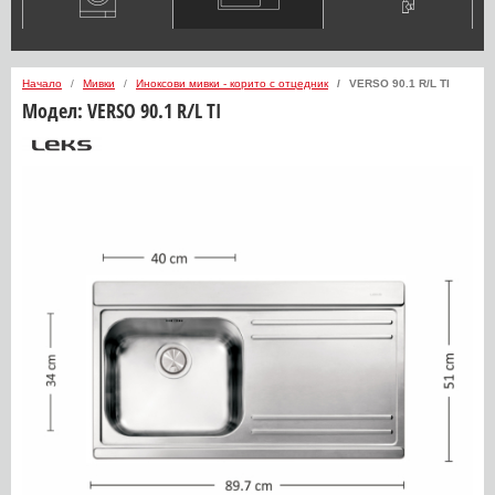
Начало
Мивки
Иноксови мивки - корито с отцедник
VERSO 90.1 R/L TI
Модел:
VERSO 90.1 R/L TI