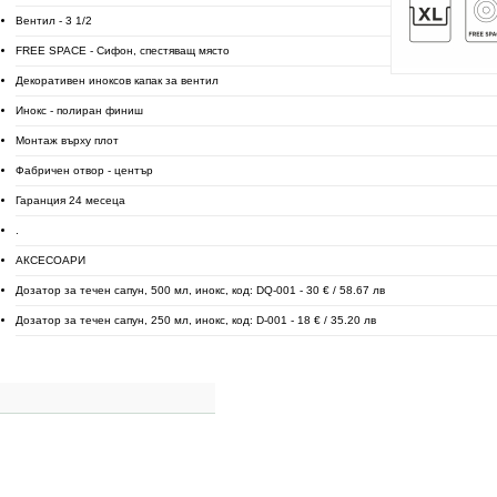
Вентил - 3 1/2
FREE SPACE - Сифон, спестяващ място
Декоративен иноксов капак за вентил
Инокс - полиран финиш
Монтаж върху плот
Фабричен отвор - център
Гаранция 24 месеца
.
АКСЕСОАРИ
Дозатор за течен сапун, 500 мл, инокс, код: DQ-001 - 30 € / 58.67 лв
Дозатор за течен сапун, 250 мл, инокс, код: D-001 - 18 € / 35.20 лв