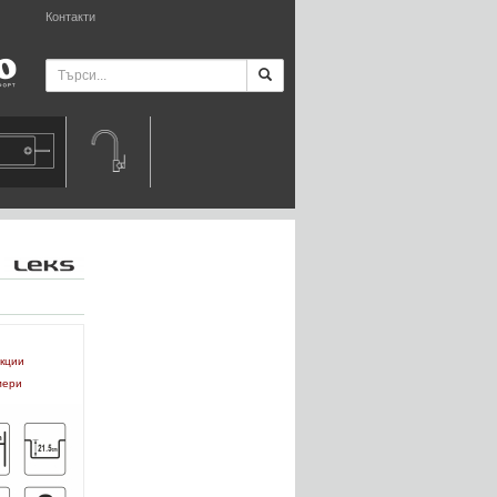
Контакти
укции
мери