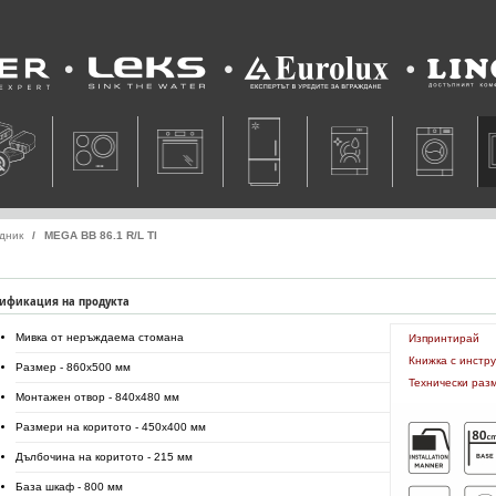
Leks
Eurolux
Lino
едник
MEGA BB 86.1 R/L TI
ификация на продукта
Мивка от неръждаема стомана
Изпринтирай
Книжка с инстр
Размер - 860x500 мм
Технически раз
Монтажен отвор - 840x480 мм
Размери на коритото - 450x400 мм
Дълбочина на коритото - 215 мм
База шкаф - 800 мм