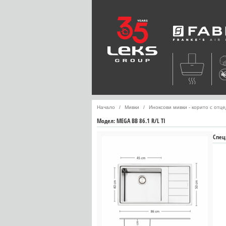
Faber
Начало
Мивки
Иноксови мивки - корито с отц
Модел:
MEGA BB 86.1 R/L TI
Спец