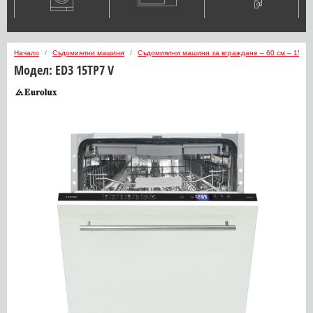
Начало
Съдомиялни машини
Съдомиялни машини за вграждане – 60 см – 15 ко
Модел:
ED3 15TP7 V