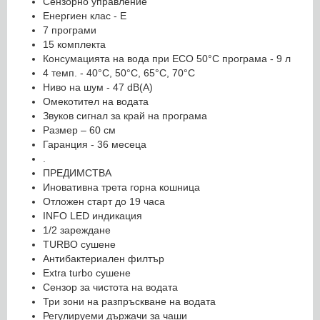
Сензорно управление
Енергиен клас - Е
7 програми
15 комплекта
Консумацията на вода при ECO 50°С програма - 9 л
4 темп. - 40°С, 50°С, 65°С, 70°С
Ниво на шум - 47 dB(A)
Омекотител на водата
Звуков сигнал за край на програма
Размер – 60 cм
Гаранция - 36 месеца
.
ПРЕДИМСТВА
Иновативна трета горна кошница
Отложен старт до 19 часа
INFO LED индикация
1/2 зареждане
TURBO сушене
Антибактериален филтър
Extra turbo сушене
Сензор за чистота на водата
Три зони на разпръскване на водата
Регулируеми държачи за чаши