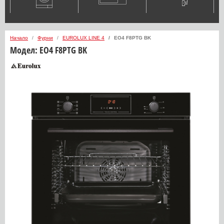
Начало
Фурни
EUROLUX LINE 4
EO4 F8PTG BK
Модел:
EO4 F8PTG BK