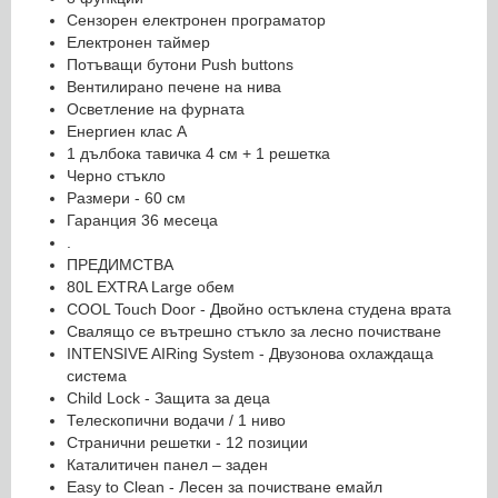
Сензорен електронен програматор
Електронен таймер
Потъващи бутони Push buttons
Вентилирано печене на нива
Осветление на фурната
Енергиен клас А
1 дълбока тавичка 4 cм + 1 решетка
Черно стъкло
Размери - 60 cм
Гаранция 36 месеца
.
ПРЕДИМСТВА
80L EXTRA Large обем
COOL Touch Door - Двойно остъклена студена врата
Свалящо се вътрешно стъкло за лесно почистване
INTENSIVE AIRing System - Двузонова охлаждаща
система
Child Lock - Защита за деца
Телескопични водачи / 1 ниво
Странични решетки - 12 позиции
Каталитичен панел – заден
Easy to Clean - Лесен за почистване емайл