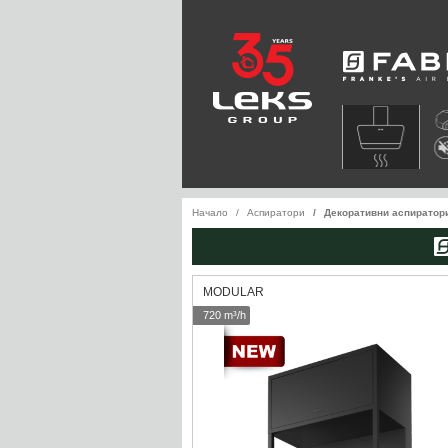
Faber
Начало
Аспиратори
Декоративни аспиратор
MODULAR
720 m³/h