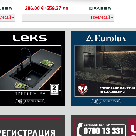
286.00 €
559.37 лв
/
гледай
Прегледай