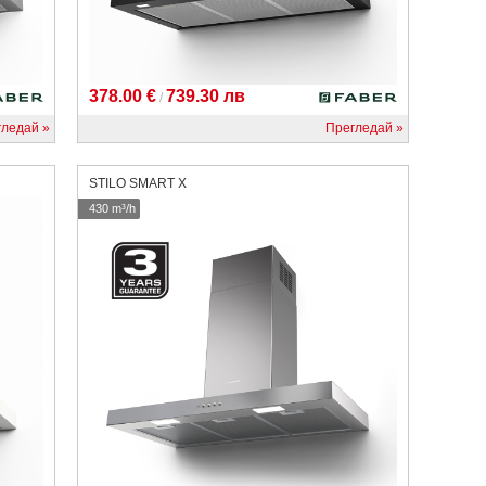
378.00 €
739.30 лв
/
гледай
Прегледай
STILO SMART X
430 m³/h