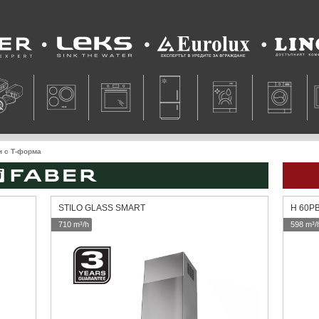
Leks
Eurolux
Lino
и с Т-форма
STILO GLASS SMART
H 60P
710 m³/h
598 m³/