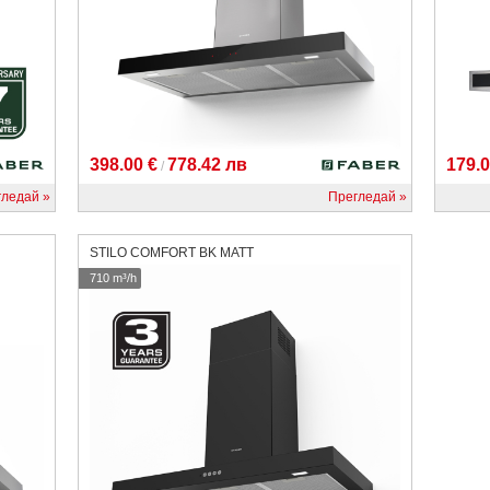
398.00 €
778.42 лв
179.0
/
гледай
Прегледай
STILO COMFORT BK MATT
710 m³/h