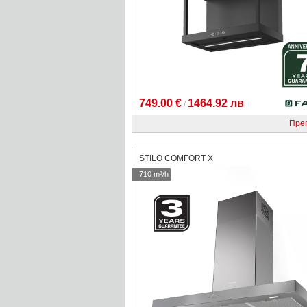
749.00 €
1464.92 лв
/
Пре
STILO COMFORT X
710 m³/h