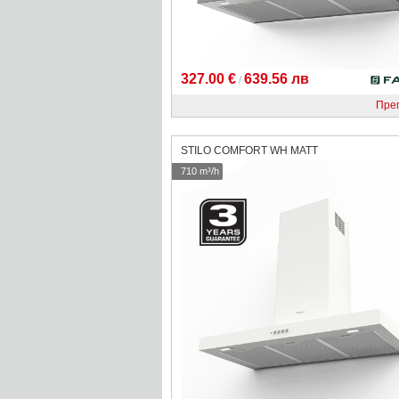
327.00 €
639.56 лв
/
Пре
STILO COMFORT WH МАТТ
710 m³/h