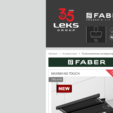
Faber
Начало
Аспиратори
Телескопични аспирато
MAXIMA NG TOUCH
740 m³/h