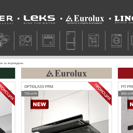
Leks
Eurolux
Lino
ри за вграждане
OPTIGLASS PRM
FIT P
734 m³/h
859 m³/