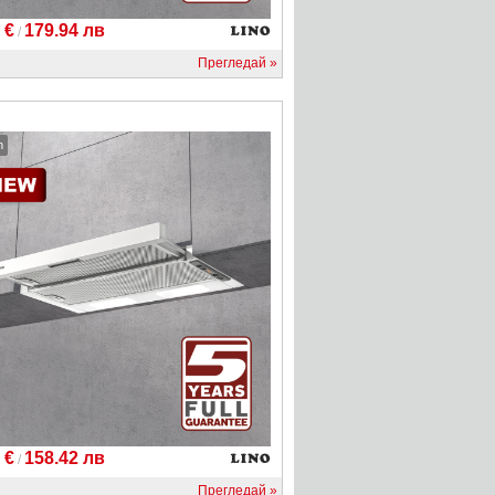
 €
179.94 лв
/
Прегледай
h
 €
158.42 лв
/
Прегледай