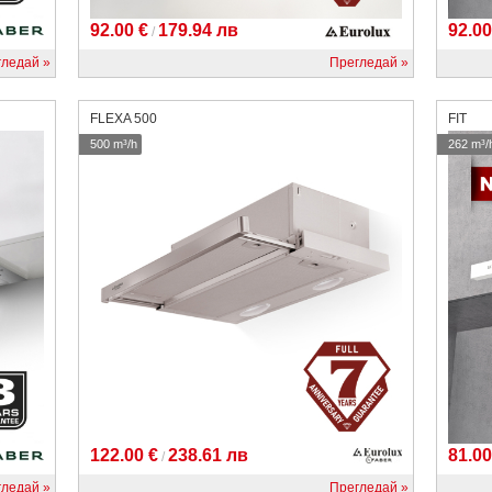
92.00 €
179.94 лв
92.00
/
гледай
Прегледай
FLEXA 500
FIT
500 m³/h
262 m³/
122.00 €
238.61 лв
81.00
/
гледай
Прегледай