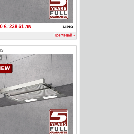
0 €
238.61 лв
/
Прегледай
US
h