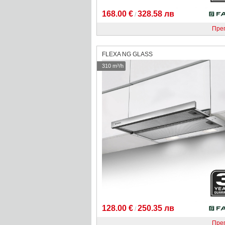
168.00 €
328.58 лв
/
Пре
FLEXA NG GLASS
310 m³/h
128.00 €
250.35 лв
/
Пре