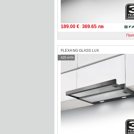
189.00 €
369.65 лв
/
Пре
FLEXA NG GLASS LUX
420 m³/h