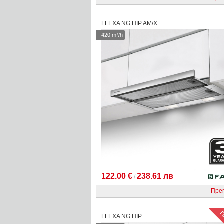
FLEXA NG HIP AM/X
420 m³/h
122.00 €
238.61 лв
/
Пре
FLEXA NG HIP