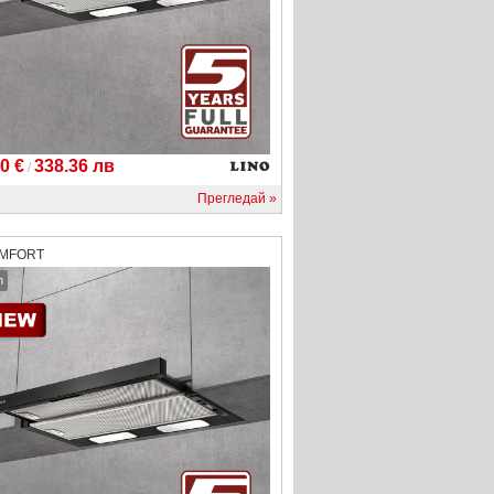
0 €
338.36 лв
/
Прегледай
OMFORT
h