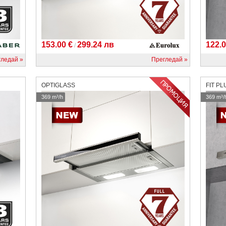
153.00 €
299.24 лв
122.0
/
гледай
Прегледай
OPTIGLASS
FIT PL
369 m³/h
369 m³/