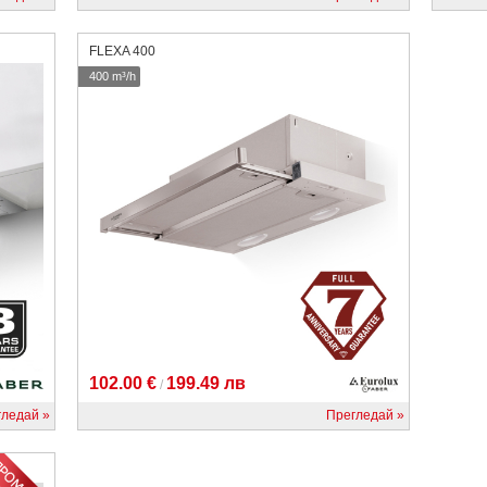
FLEXA 400
400 m³/h
102.00 €
199.49 лв
/
гледай
Прегледай