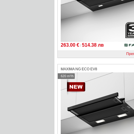
263.00 €
514.38 лв
/
Пре
MAXIMA NG ECO EV8
620 m³/h