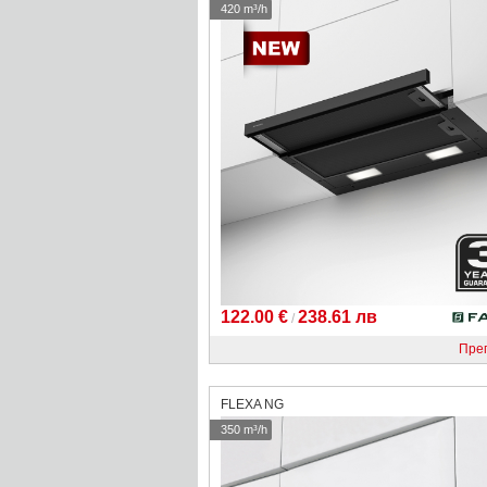
420 m³/h
122.00 €
238.61 лв
/
Пре
FLEXA NG
350 m³/h