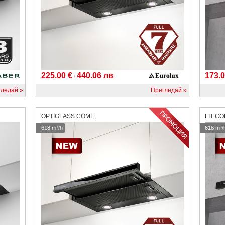
225.00 €
440.06 лв
173.0
/
гледай
Прегледай
OPTIGLASS COMF.
FIT C
618 m³/h
618 m³/