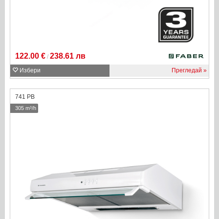
122.00 €
238.61 лв
/
Избери
Прегледай
741 PB
305 m³/h