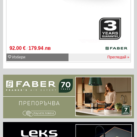
92.00 €
179.94 лв
/
Избери
Прегледай