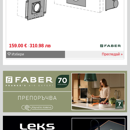
159.00 €
310.98 лв
/
Избери
Прегледай