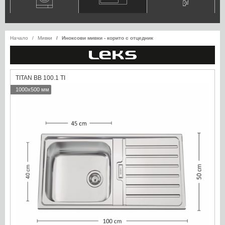
Начало
Мивки
Иноксови мивки - корито с отцедник
TITAN BB 100.1 TI
1000x500 мм