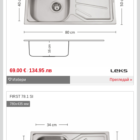
69.00 €
134.95 лв
/
Избери
Прегледай
FIRST 78.1 SI
780x435 мм