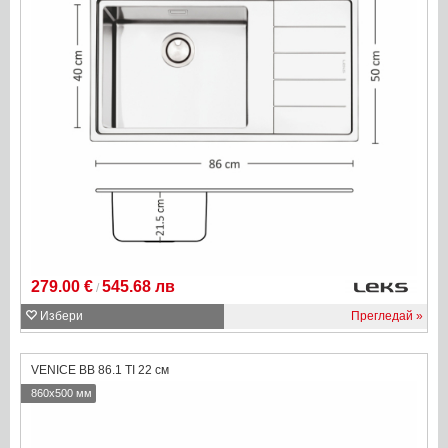
279.00 €
545.68 лв
/
Избери
Прегледай
VENICE BB 86.1 TI 22 см
860x500 мм