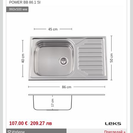
POWER BB 86.1 SI
860x500 мм
107.00 €
209.27 лв
/
Избери
Прегледай