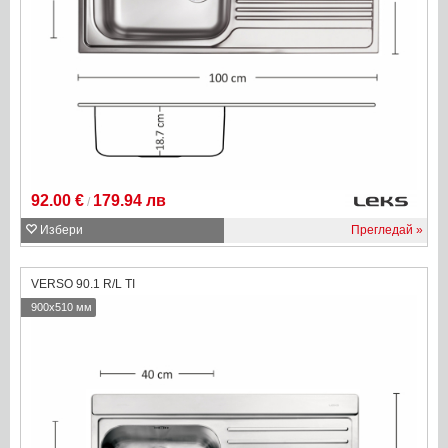
92.00 €
179.94 лв
/
Избери
Прегледай
VERSO 90.1 R/L TI
900x510 мм