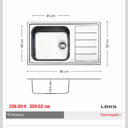
158.00 €
309.02 лв
/
Избери
Прегледай