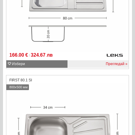
166.00 €
324.67 лв
/
Избери
Прегледай
FIRST 80.1 SI
800x500 мм