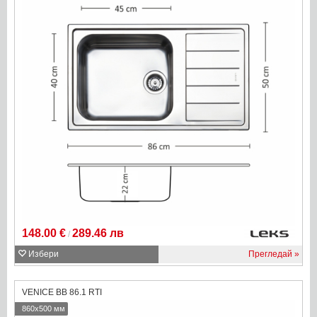
148.00 €
289.46 лв
/
Избери
Прегледай
VENICE BB 86.1 RTI
860x500 мм