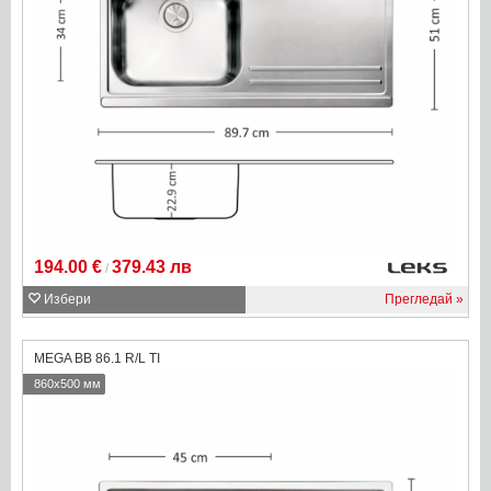
194.00 €
379.43 лв
/
Избери
Прегледай
MEGA BB 86.1 R/L TI
860x500 мм