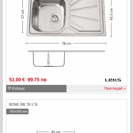
51.00 €
99.75 лв
/
Избери
Прегледай
BOWL BB 78.1 SI
780x500 мм