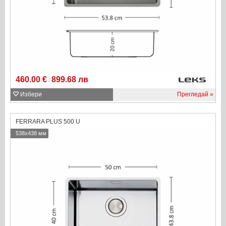
460.00 €
899.68 лв
/
Избери
Прегледай
FERRARA PLUS 500 U
538x438 мм