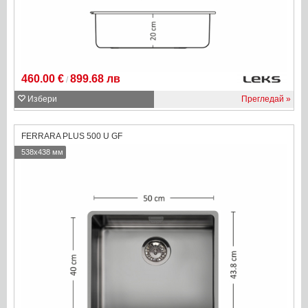
460.00 €
899.68 лв
/
Избери
Прегледай
FERRARA PLUS 500 U GF
538x438 мм