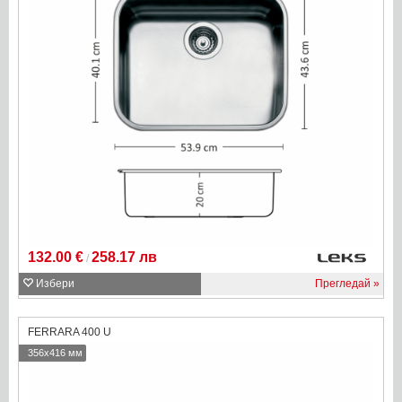
132.00 €
258.17 лв
/
Избери
Прегледай
FERRARA 400 U
356x416 мм