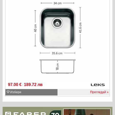
97.00 €
189.72 лв
/
Избери
Прегледай