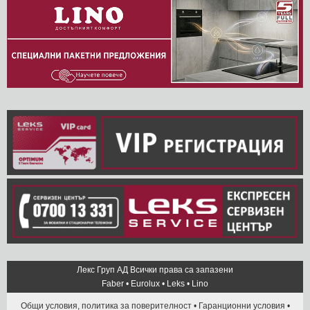
Лекс Груп АД Всички права са запазени
Faber
•
Eurolux
•
Leks
•
Lino
Общи условия, политика за поверителност
•
Гаранционни условия
•