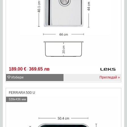
189.00 €
369.65 лв
/
Избери
Прегледай
FERRARA 500 U
539x436 мм