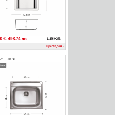
0 €
498.74 лв
/
Прегледай
CT 570 SI
0 мм