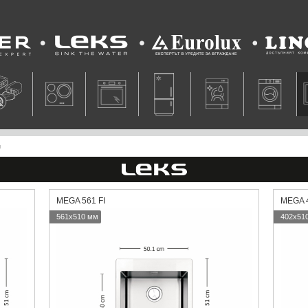
Leks
Eurolux
Lino
и
MEGA 561 FI
MEGA 4
561x510 мм
402x51