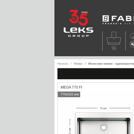
Faber
Начало
Мивки
Иноксови мивки - еднокоритн
MEGA 770 FI
770x510 мм