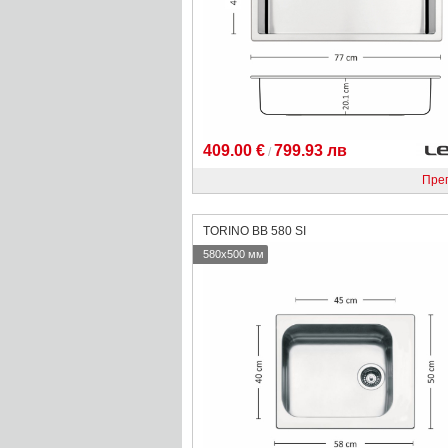
409.00 €
799.93 лв
/
Пре
TORINO BB 580 SI
580x500 мм