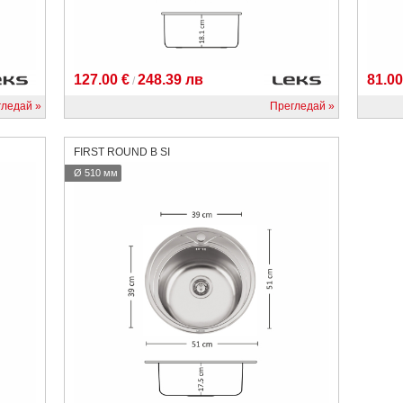
127.00 €
248.39 лв
81.00
/
гледай
Прегледай
FIRST ROUND B SI
Ø 510 мм