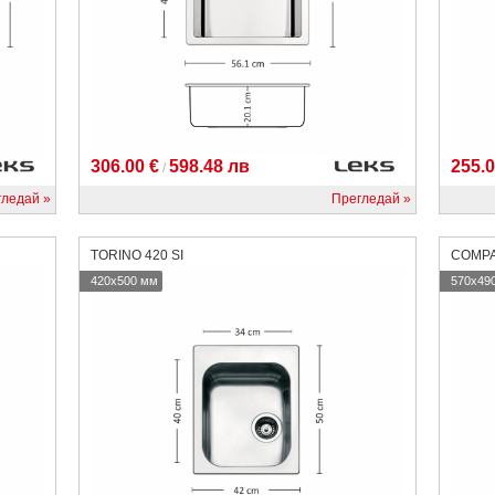
306.00 €
598.48 лв
255.0
/
гледай
Прегледай
TORINO 420 SI
COMPA
420x500 мм
570x49