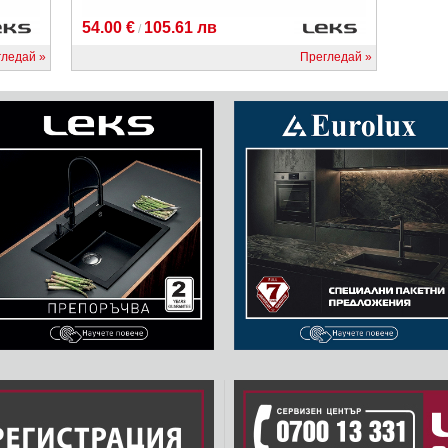
54.00 €
105.61 лв
/
гледай
Прегледай