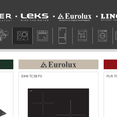
Leks
Eurolux
Lino
EIH6 TC3B FV
PLI5 T