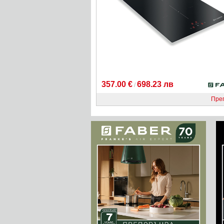
357.00 €
698.23 лв
/
Пре