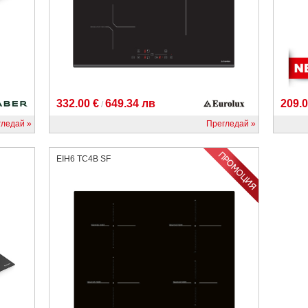
332.00 €
649.34 лв
209.0
/
гледай
Прегледай
EIH6 TC4B SF