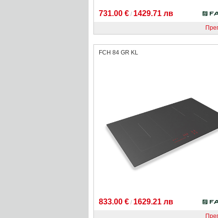
731.00 €
1429.71 лв
/
Пре
FCH 84 GR KL
833.00 €
1629.21 лв
/
Пре