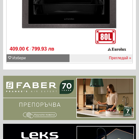
409.00 €
799.93 лв
/
Избери
Прегледай