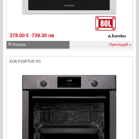
378.00 €
739.30 лв
/
Избери
Прегледай
EO6 F10PTUD XS