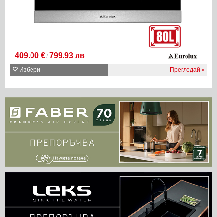
409.00 €
799.93 лв
/
Избери
Прегледай