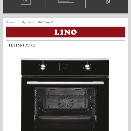
Начало
Фурни
LINO Line 3
FL3 F5PТDS XS