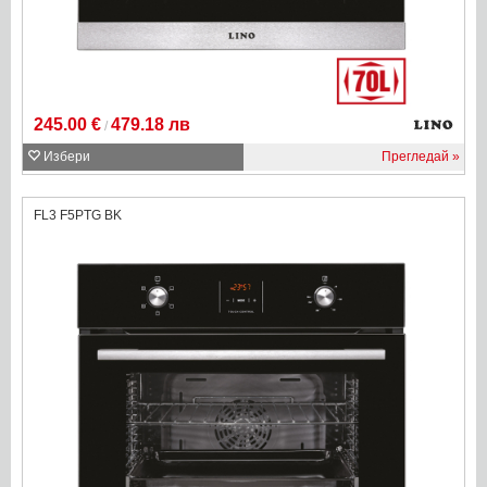
245.00 €
479.18 лв
/
Избери
Прегледай
FL3 F5PTG BK