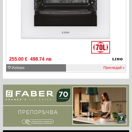
255.00 €
498.74 лв
/
Избери
Прегледай