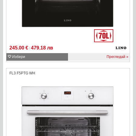
245.00 €
479.18 лв
/
Избери
Прегледай
FL3 F5PTG WH