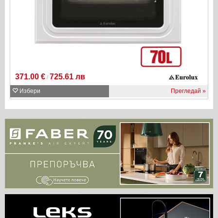
371.00 €
725.61 лв
/
Избери
Прегледай