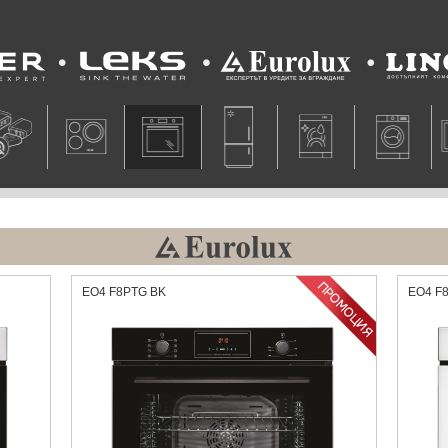
Leks
Eurolux
Lino
EO4 F8PTG BK
EO4 F