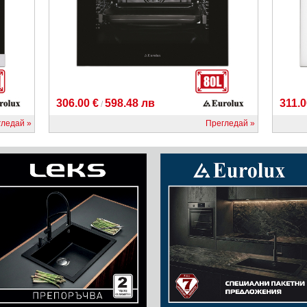
306.00 €
598.48 лв
311.0
/
гледай
Прегледай