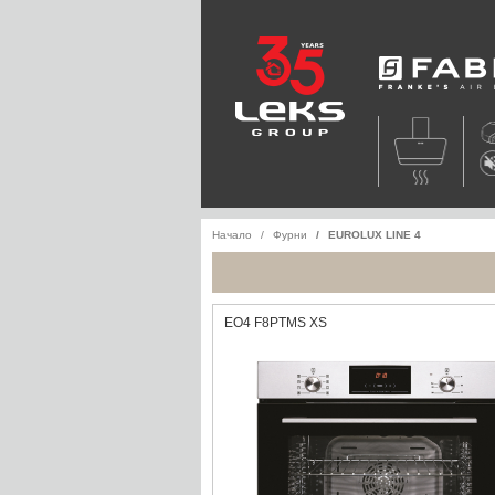
Faber
Начало
Фурни
EUROLUX LINE 4
EO4 F8PTMS XS