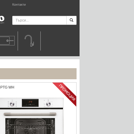
Контакти
8PTG WH