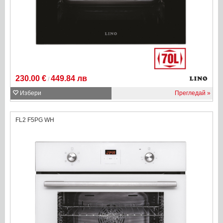
230.00 €
449.84 лв
/
Избери
Прегледай
FL2 F5PG WH