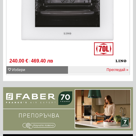
240.00 €
469.40 лв
/
Избери
Прегледай