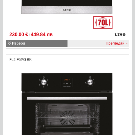
230.00 €
449.84 лв
/
Избери
Прегледай
FL2 F5PG BK