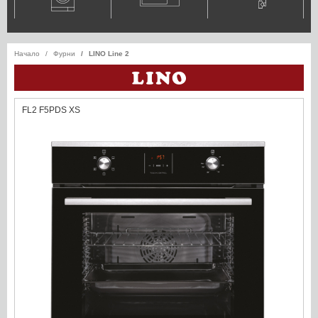
Начало
Фурни
LINO Line 2
FL2 F5PDS XS