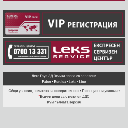
Лекс Груп АД Всички права са запазени
Faber
•
Eurolux
•
Leks
•
Lino
Общи условия, политика за поверителност
•
Гаранционни условия
•
*
Всички цени са с включен ДДС
Към пълната версия