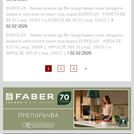
EUROLUX - бихме искали да Ви представим нови продукти
мивка и смесител в пакет под марка EUROLUX - FERETA BB
86 SI ( код: 16007 ) и FERETA BB 78 SI ( код: 16010 ).
/
02.02.2026
EUROLUX - бихме искали да Ви представим нови продукти
мивка и смесител в пакет под марка EUROLUX - IMPULSE
610 SI ( код: 16008 ), IMPULSE 565 SI ( код: 16015 ) и
IMPULSE 490 SI ( код: 16012 ).
/ 02.02.2026
1
2
3
»