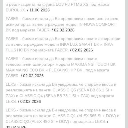
и реализацията на фурна ЕО3 F8 PTMS XS под марка
EUROLUX.
/ 11.06.2026
FABER - бихме искали да Ви представим новия иновативен
аспиратор за пълно вграждане модел IN-NOVA COMFORT
BK под марката FABER.
/ 02.02.2026
FABER - бихме искали да Ви представим новите аспиратори
за пълно вграждане модели INKA LUX SMART BK и INKA
PLUS HC BK под марката FABER.
/ 02.02.2026
FABER - бихме искали да Ви представим новитe
телескопични аспиратори модели MAXIMA NG TOUCH BK,
MAXIMA NG ECO BK и FLEXA NG HIP BK , под марката
FABER.
/ 02.02.2026
LEKS - бихме искали да Ви уведомим, че спираме вноса и
реализацията на пакети CLASSIC Q5 (SENA BB 86.1 SI +
ZAX) и CLASSIC Q4 (SENA BB 78.1 SI + ZAX) под марката
LEKS.
/ 02.02.2026
LEKS - бихме искали да Ви уведомим, че спираме вноса и
реализацията на пакети CLASSIC Q1 (ALEX 565 SI + DOV) и
CLASSIC Q2 (ALEX 490 SI + DOV) под марката LEKS.
/
02.02.2026